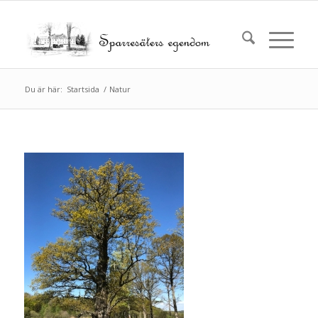
Du är här:
Startsida
/
Natur