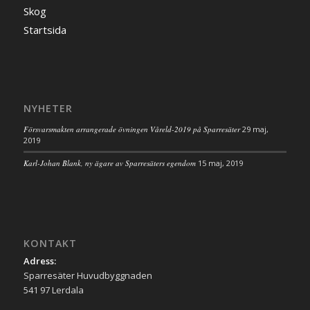
Skog
Startsida
NYHETER
Försvarsmakten arrangerade övningen Våreld-2019 på Sparresäter
29 maj,
2019
Karl-Johan Blank, ny ägare av Sparresäters egendom
15 maj, 2019
KONTAKT
Adress:
Sparresäter Huvudbyggnaden
541 97 Lerdala