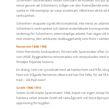
Schönherr fascinerades redan som barn av insekter och på Sparr
minst genom att Schönherrs svåger var den framstående entomo
samla in 100 exemplar av varje insektsart, vilket kom att bli e
verksamhet.
Schönherr skapade sig ett rikt kontaktnät, inte minst av utlä
Schönherrs verksamhet och latinet underlättade korrespondens
underlag för Schönherrs vetenskapliga arbete, han utgav ett st
mot vivlarna, den artrikaste skalbaggefamilj som finns i världe
Renström 1846-1905
Victor Renström, brukspatron, förvärvade Sparresäter efter 
von Utfall. Byggnaderna renoverades och utsmyckades med sni
förtäljer följande historia.
En dräng, som var sysselsatt med att hämta hem ved från skog
hem och frågade Renström vilket träd han fick fälla, för att få l
träd – slå ihjäl oxen”.
Groth 1906-1910
Sixten Groth köpte Sparresäter 1906, köpet var ingen slump fö
hantera virket anlade Groth ett ramsågsverk vid Stora Bjursjön.
uppvisning för bygden.