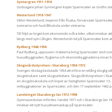
Synnergren 1911-1918
Godsägare Johan Synnergren köpte Sparresäter av Groths ste
Westerlund 1918-1947
Viktor Westerlund, mejerist från Åsaka, förvärvade Sparresä
somrarna och hushållsskola under vintrarna.
Till följd av kriget kom ekonomiskt svåra tider, vilket innebar 
längs med sjön Lången. Westerlunds tid på Sparresäter kom att
Rydberg 1948-1958
Paul Rydberg, uppvuxen i trakterna kring Sparresäter stod som
huvudbyggnaden, flyglarna och ekonomibyggnaderna innan han 
Skogsvårdsstyrelsen i Skaraborg 1958-1972
Sveriges riksdag beslutade 1954 att införa en ettårig skoglig utb
skogsbrukare samt skogsarbetare. Skogsvårdsstyrelsen i Skara
en skogsbruksskola och köpet av fastigheten Sparresäter 1:5, 
ombyggnationer av Sparresäter, och den 17 september 1962 påb
Landstinget Skaraborgs län 1972-1998
Gymnasieskolan infördes i landet 1971 och i Skaraborgs län 19
innebar ett nytt huvudmannaskap på Sparresäter.