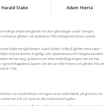
Harald Stake
Adam Hierta
iksom många andra herrgårdar var dess glansdagar under Sveriges
1 omnämns gården i ett skattebrev från pfalzgreven Johan Casimir
onom följde herrgårdstiden. Stake föddes 1598 på gården Hönssäter i
h följde med på dennes krigståg. Som ryttarmästare vid Västgöta kavalleri
nebar att han steg i graderna och efter trettioåriga krigets slut var han
n sig med Magdalena Sparre och det var efter henne som gården fick sitt
ill år 1799.
chönherr var stockholmare och ägare av en sidenfabrik, på grund av sin
n andas ren luft och njuta av den natursköna bygden.