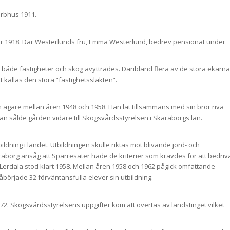
rbhus 1911.
ter 1918. Där Westerlunds fru, Emma Westerlund, bedrev pensionat under
att både fastigheter och skog avyttrades. Däribland flera av de stora ekarna
 kallas den stora ”fastighetsslakten”.
 ägare mellan åren 1948 och 1958. Han lät tillsammans med sin bror riva
sålde gården vidare till Skogsvårdsstyrelsen i Skaraborgs län.
ildning i landet. Utbildningen skulle riktas mot blivande jord- och
borg ansåg att Sparresäter hade de kriterier som krävdes för att bedriv
Lerdala stod klart 1958. Mellan åren 1958 och 1962 pågick omfattande
örjade 32 förväntansfulla elever sin utbildning.
72. Skogsvårdsstyrelsens uppgifter kom att övertas av landstinget vilket