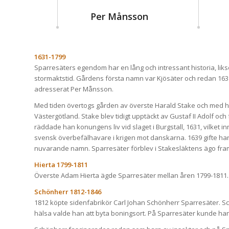
Per Månsson
1631-1799
Sparresäters egendom har en lång och intressant historia, l
stormaktstid. Gårdens första namn var Kjösäter och redan 163
adresserat Per Månsson.
Med tiden övertogs gården av överste Harald Stake och med h
Västergötland. Stake blev tidigt upptäckt av Gustaf II Adolf oc
räddade han konungens liv vid slaget i Burgstall, 1631, vilket in
svensk överbefälhavare i krigen mot danskarna. 1639 gifte ha
nuvarande namn. Sparresäter förblev i Stakesläktens ägo fram t
Hierta 1799-1811
Överste Adam Hierta ägde Sparresäter mellan åren 1799-1811.
Schönherr 1812-1846
1812 köpte sidenfabrikör Carl Johan Schönherr Sparresäter. S
hälsa valde han att byta boningsort. På Sparresäter kunde ha