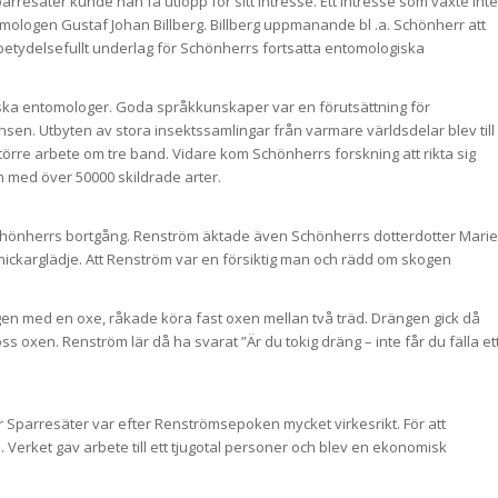
esäter kunde han få utlopp för sitt intresse. Ett intresse som växte inte
logen Gustaf Johan Billberg. Billberg uppmanande bl .a. Schönherr att
tt betydelsefullt underlag för Schönherrs fortsatta entomologiska
ndska entomologer. Goda språkkunskaper var en förutsättning för
en. Utbyten av stora insektssamlingar från varmare världsdelar blev till
örre arbete om tre band. Vidare kom Schönherrs forskning att rikta sig
n med över 50000 skildrade arter.
Schönherrs bortgång. Renström äktade även Schönherrs dotterdotter Marie
ckarglädje. Att Renström var en försiktig man och rädd om skogen
en med en oxe, råkade köra fast oxen mellan två träd. Drängen gick då
oss oxen. Renström lär då ha svarat ”Är du tokig dräng – inte får du fälla et
r Sparresäter var efter Renströmsepoken mycket virkesrikt. För att
 Verket gav arbete till ett tjugotal personer och blev en ekonomisk