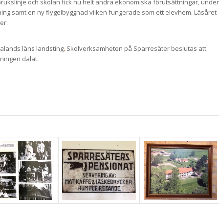
sbrukslinje och skolan fick nu helt andra ekonomiska förutsättningar, under
ing samt en ny flygelbyggnad vilken fungerade som ett elevhem. Läsåret
er.
talands läns landsting
.
Skolverksamheten på Sparresäter beslutas att
dningen dalat.