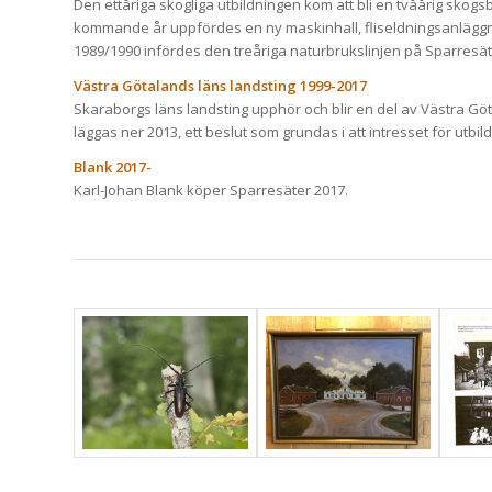
Den ettåriga skogliga utbildningen kom att bli en tvåårig skog
kommande år uppfördes en ny maskinhall, fliseldningsanläggn
1989/1990 infördes den treåriga naturbrukslinjen på Sparresät
Västra Götalands läns landsting 1999-2017
Skaraborgs läns landsting upphör och blir en del av Västra Gö
läggas ner 2013, ett beslut som grundas i att intresset för utbil
Blank 2017-
Karl-Johan Blank köper Sparresäter 2017.