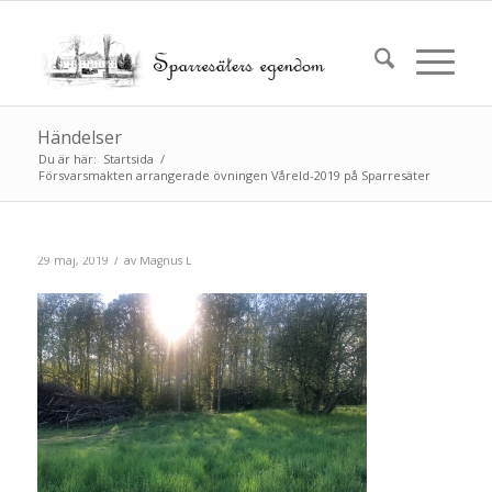
Händelser
Du är här:
Startsida
/
Försvarsmakten arrangerade övningen Våreld-2019 på Sparresäter
/
29 maj, 2019
av
Magnus L