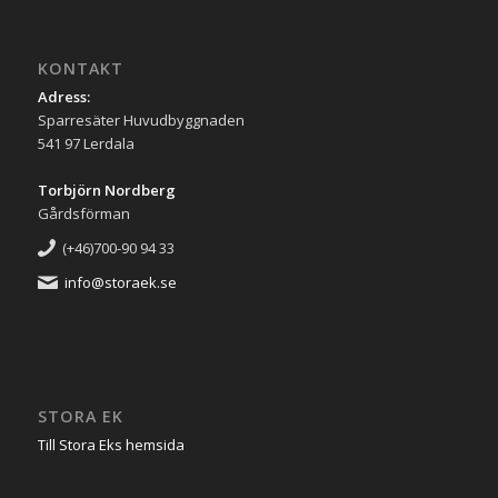
KONTAKT
Adress:
Sparresäter Huvudbyggnaden
541 97 Lerdala
Torbjörn Nordberg
Gårdsförman
(+46)700-90 94 33
info@storaek.se
STORA EK
Till Stora Eks hemsida