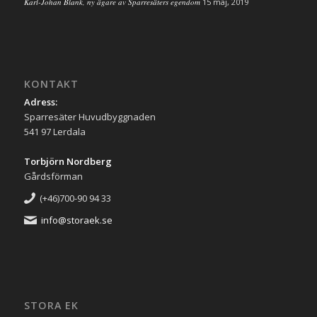
Karl-Johan Blank, ny ägare av Sparresäters egendom
15 maj, 2019
KONTAKT
Adress:
Sparresäter Huvudbyggnaden
541 97 Lerdala
Torbjörn Nordberg
Gårdsförman
(+46)700-90 94 33
info@storaek.se
STORA EK