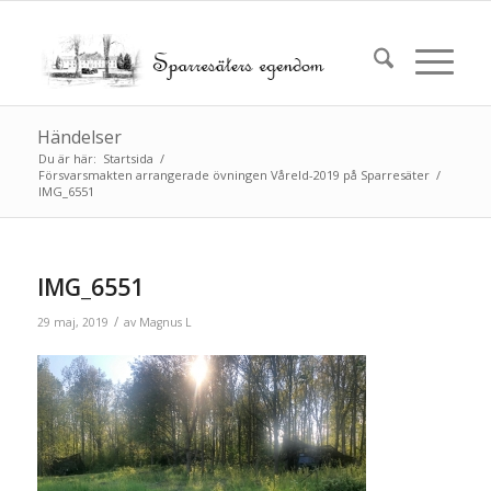
Händelser
Du är här:
Startsida
/
Försvarsmakten arrangerade övningen Våreld-2019 på Sparresäter
/
IMG_6551
IMG_6551
/
29 maj, 2019
av
Magnus L